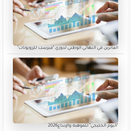
الفائزين في النهائي الوطني لدوري "فيرست للروبوتات"
"اليوم الخليجي" للموهبة والإبداع2026