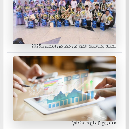
تهنئة بمناسبة الفوز في معرض ⁧آيتكس_2025‬⁩
مشروع “إبداع مستدام”