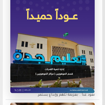
نعود غداً .. بعزيمة تُلهم وإبداع يستمر.