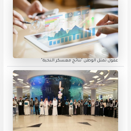
عقول تمثل الوطن "نتائج معسكر النخبة"