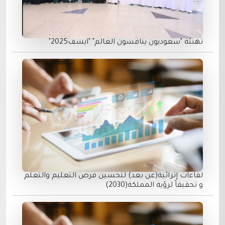
تهنئة "سعوديون ينافسون العالم" "ايسف2025"
لقاءات إثرائية(عن بعد) لتحسين فرص التعليم والتعلم
و تحقيقاً لرؤية المملكة(2030)