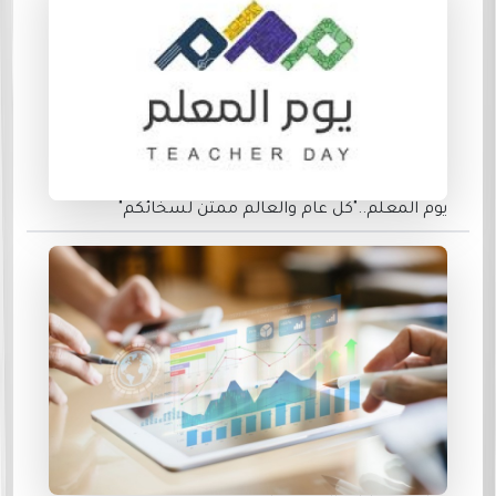
يوم المعلم.."كل عام والعالم ممتن لسخائكم"