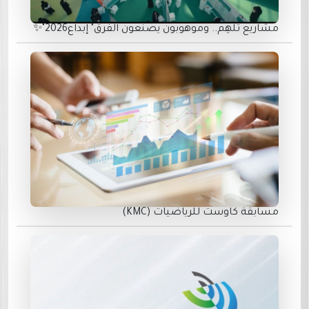
مشاريع تُلهِم.. وموهوبون يصنعون الفرق" إبداع2026"✨
مسابقة كاوست للرياضيات (KMC)