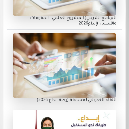
البرنامج التدريبي( المشروع العلمي.. المقومات
والأسس )إبداع2026
اللقاء التعريفي لمسابقة (رحلة ابداع 2026)