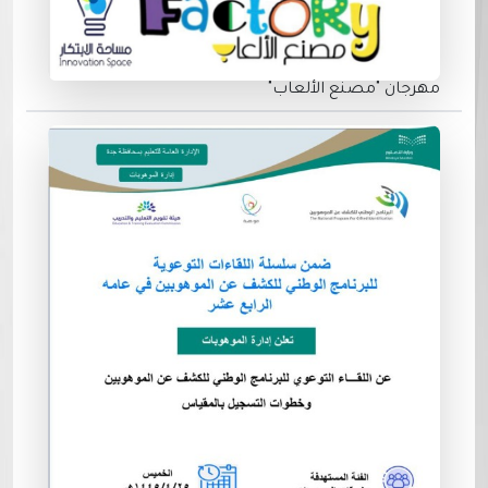
مهرجان "مصنع الألعاب"