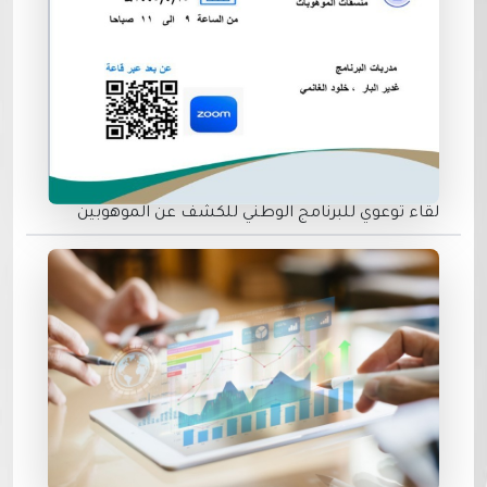
لقاء توعوي للبرنامج الوطني للكشف عن الموهوبين