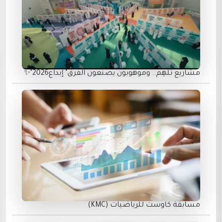
مشاريع تُلهِم.. وموهوبون يصنعون الفرق" إبداع2026"✨
مسابقة كاوست للرياضيات (KMC)