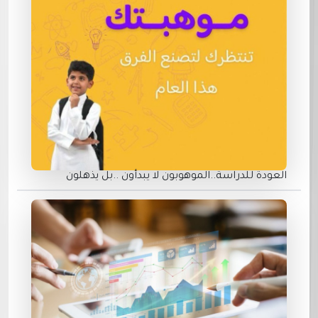
العودة للدراسة..الموهوبون لا يبدأون ..بل يذهلون