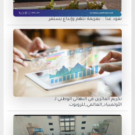
نعود غداً .. بعزيمة تُلهم وإبداع يستمر.
تكريم الفائزين في النهائي الوطني لـ
الأولمبياد_العالمي_للروبوت.