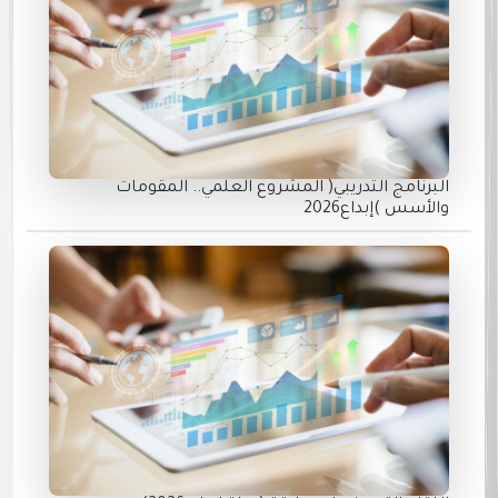
البرنامج التدريبي( المشروع العلمي.. المقومات
والأسس )إبداع2026