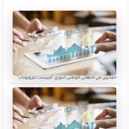
الفائزين في النهائي الوطني لدوري "فيرست للروبوتات"