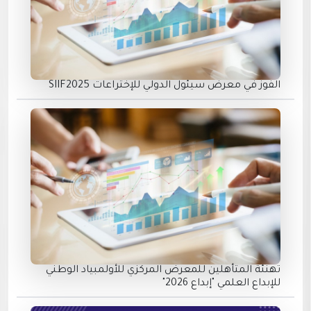
الفوز في معرض سيئول الدولي للإختراعات SIIF2025
تهنئة المتأهلين للمعرض المركزي للأولمبياد الوطني
للإبداع العلمي "إبداع 2026"