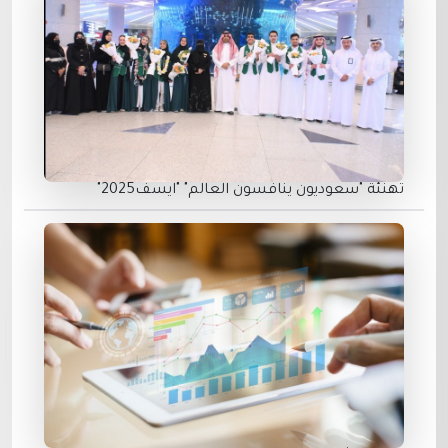
تهنئة "سعوديون ينافسون العالم" "ايسف2025"