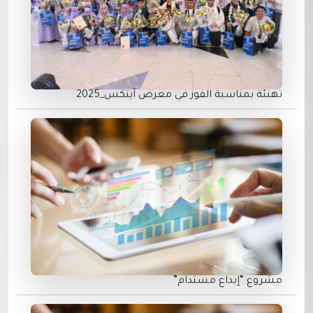
تهنئة بمناسبة الفوز في معرض ⁧آيتكس_2025‬⁩
مشروع “إبداع مستدام”