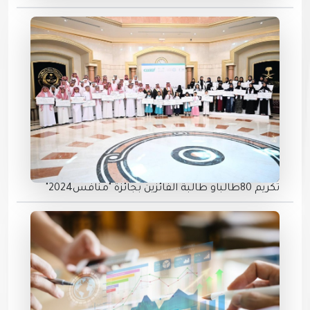
تكريم 80طالباو طالبة الفائزين بجائزة "منافس2024"