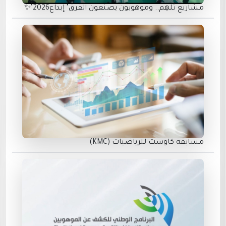
مشاريع تُلهِم.. وموهوبون يصنعون الفرق" إبداع2026"✨
مسابقة كاوست للرياضيات (KMC)