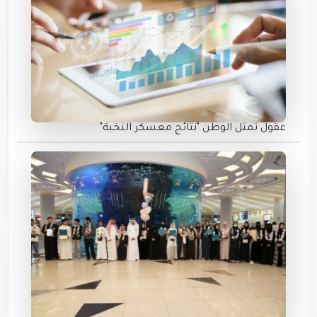
عقول تمثل الوطن "نتائج معسكر النخبة"