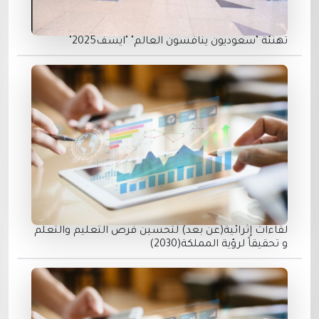
تهنئة "سعوديون ينافسون العالم" "ايسف2025"
لقاءات إثرائية(عن بعد) لتحسين فرص التعليم والتعلم
و تحقيقاً لرؤية المملكة(2030)