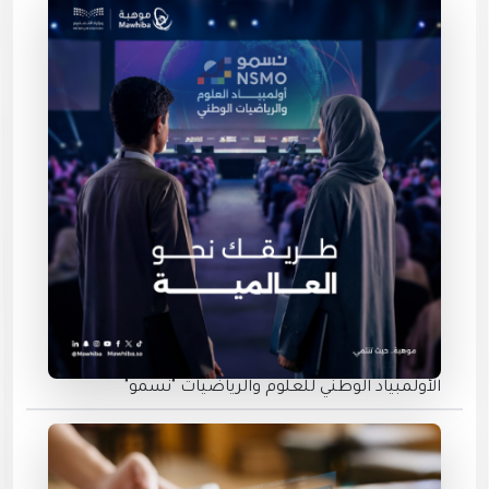
الأولمبياد الوطني للعلوم والرياضيات "نسمو"