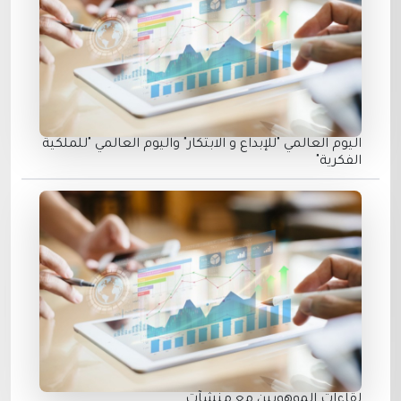
اليوم العالمي "للإبداع و الابتكار" واليوم العالمي "للملكية
الفكرية"
لقاءات الموهوبين مع منشآت