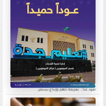
نعود غداً .. بعزيمة تُلهم وإبداع يستمر.