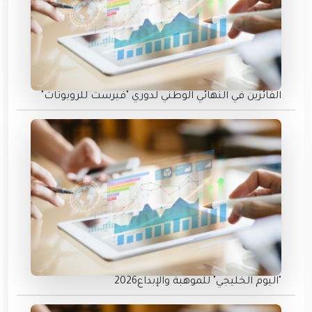
الفائزين في النهائي الوطني لدوري "فيرست للروبوتات"
"اليوم الخليجي" للموهبة والإبداع2026