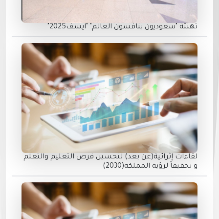
تهنئة "سعوديون ينافسون العالم" "ايسف2025"
لقاءات إثرائية(عن بعد) لتحسين فرص التعليم والتعلم
و تحقيقاً لرؤية المملكة(2030)