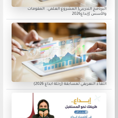
البرنامج التدريبي( المشروع العلمي.. المقومات
والأسس )إبداع2026
اللقاء التعريفي لمسابقة (رحلة ابداع 2026)