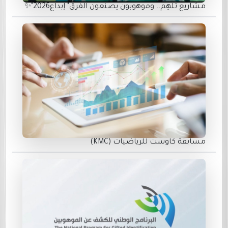
مشاريع تُلهِم.. وموهوبون يصنعون الفرق" إبداع2026"✨
مسابقة كاوست للرياضيات (KMC)