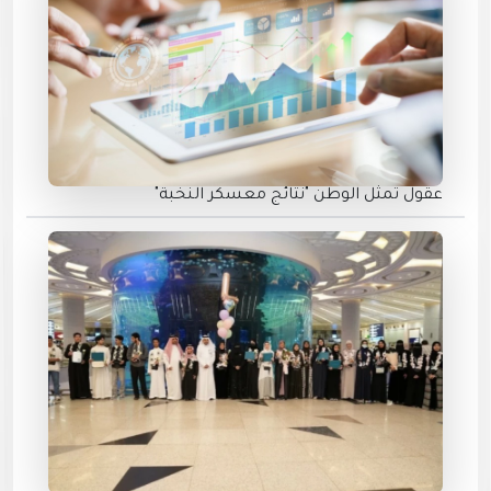
عقول تمثل الوطن "نتائج معسكر النخبة"