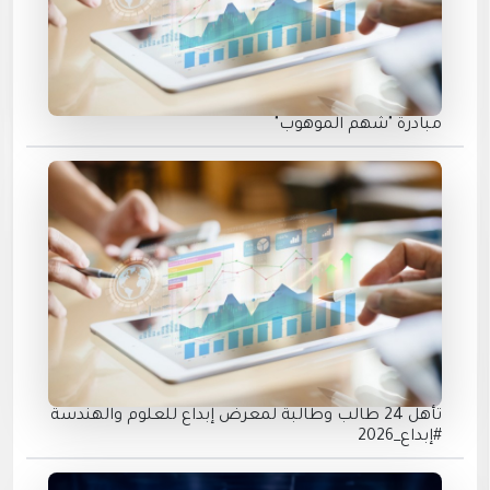
مبادرة "شهم الموهوب"
تأهل 24 طالب وطالبة لمعرض إبداع للعلوم والهندسة
#إبداع_2026