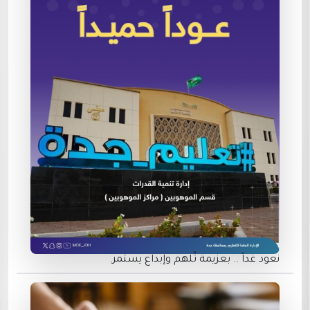
نعود غداً .. بعزيمة تُلهم وإبداع يستمر.