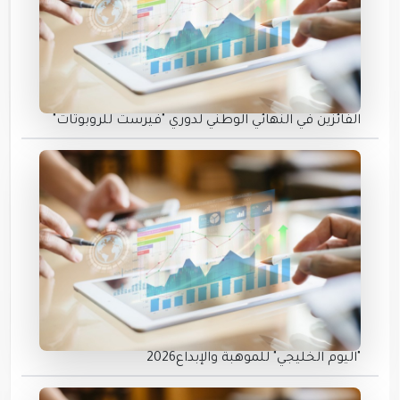
الفائزين في النهائي الوطني لدوري "فيرست للروبوتات"
"اليوم الخليجي" للموهبة والإبداع2026