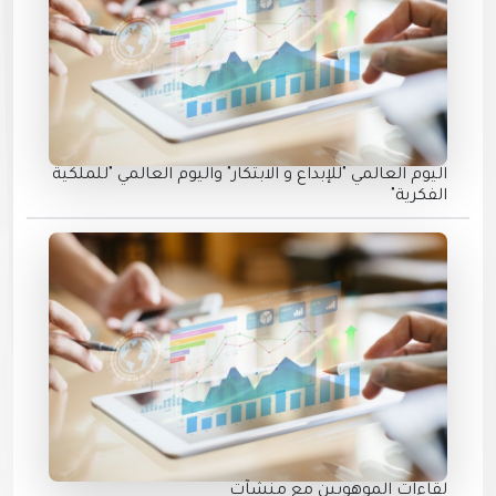
اليوم العالمي "للإبداع و الابتكار" واليوم العالمي "للملكية
الفكرية"
لقاءات الموهوبين مع منشآت