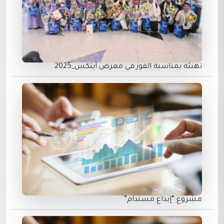
تهنئة بمناسبة الفوز في معرض ⁧آيتكس_2025‬⁩
مشروع “إبداع مستدام”