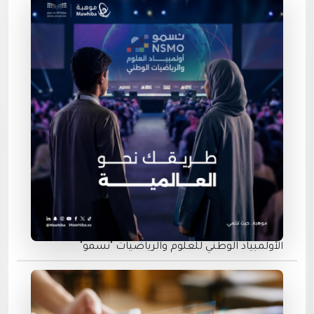
الأولمبياد الوطني للعلوم والرياضيات "نسمو"