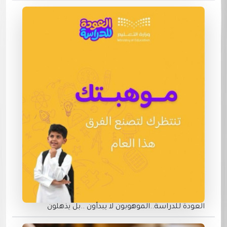
العودة للدراسة..الموهوبون لا يبدأون ..بل يذهلون