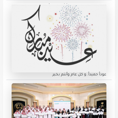
عوداً حميداً..و كل عام وأنتم بخير