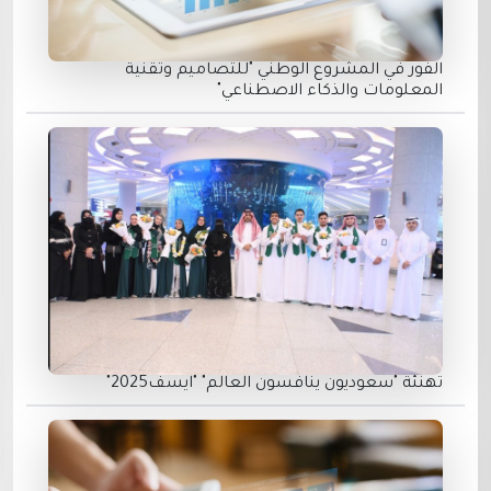
الفور في المشروع الوطني "للتصاميم وتقنية
المعلومات والذكاء الاصطناعي"
تهنئة "سعوديون ينافسون العالم" "ايسف2025"