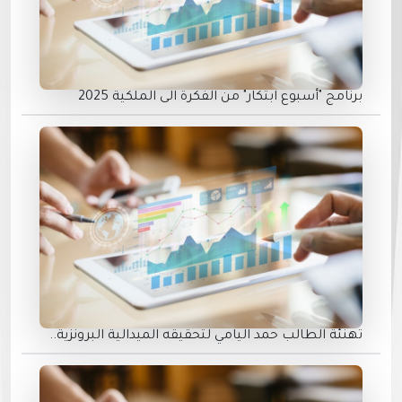
برنامج "أسبوع ابتكار" من الفكرة الى الملكية 2025
تهنئة الطالب حمد اليامي لتحقيقه الميدالية البرونزية..