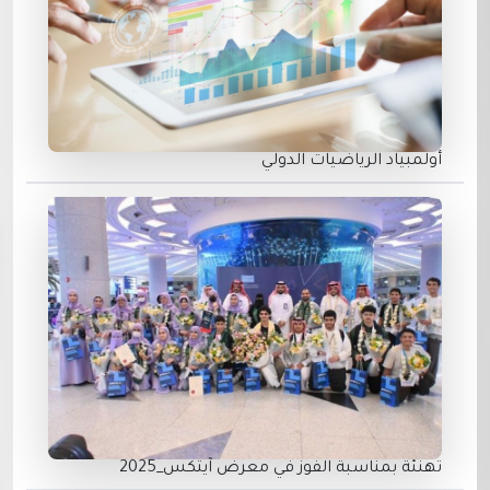
أولمبياد الرياضيات الدولي
تهنئة بمناسبة الفوز في معرض ⁧آيتكس_2025‬⁩