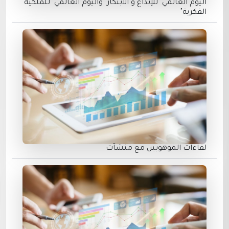
اليوم العالمي "للإبداع و الابتكار" واليوم العالمي "للملكية
الفكرية"
لقاءات الموهوبين مع منشآت