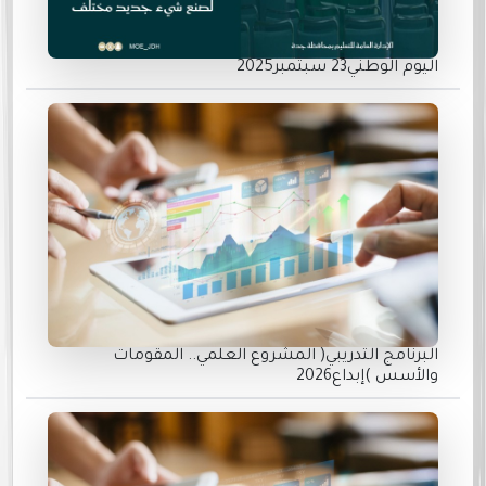
اليوم الوطني23 سبتمبر2025
البرنامج التدريبي( المشروع العلمي.. المقومات
والأسس )إبداع2026