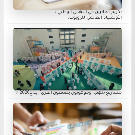
تكريم الفائزين في النهائي الوطني لـ
الأولمبياد_العالمي_للروبوت.
مشاريع تُلهِم.. وموهوبون يصنعون الفرق" إبداع2026"✨