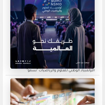
الأولمبياد الوطني للعلوم والرياضيات "نسمو"