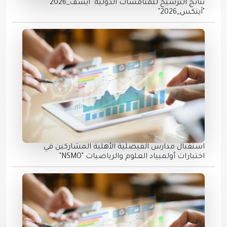
نتائج الترشيح للمنافسات الدولية "آيسف_2026"
"آيتكس_2026"
استقبال مدارس الفيصلية الأهلية المشاركين في
اختبارات أولمبياد العلوم والرياضيات "NSMO"