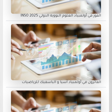
الفوز في أولمبياد العلوم النووية الدولي INSO 2025
الفائزون في أولمبياد آسيا و الباسفيك للرياضيات