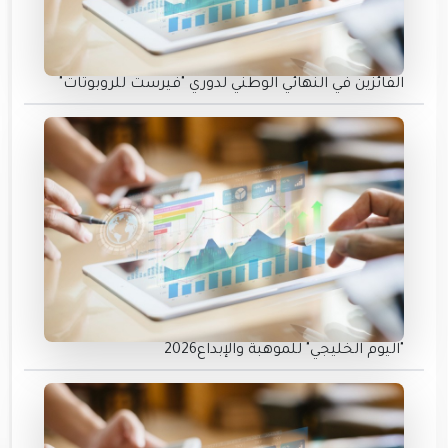
الفائزين في النهائي الوطني لدوري "فيرست للروبوتات"
"اليوم الخليجي" للموهبة والإبداع2026