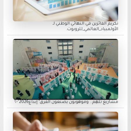
تكريم الفائزين في النهائي الوطني لـ
الأولمبياد_العالمي_للروبوت.
مشاريع تُلهِم.. وموهوبون يصنعون الفرق" إبداع2026"✨