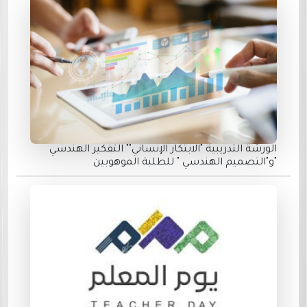
الورشة التدريبية "الابتكار الإنساني"" التفكير الهندسي
"و"التصميم الهندسي " للطلبة الموهوبين