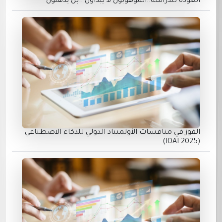
العودة للدراسة..الموهوبون لا يبدأون ..بل يذهلون
الفوز في منافسات الأولمبياد الدولي للذكاء الاصطناعي
(IOAI 2025)