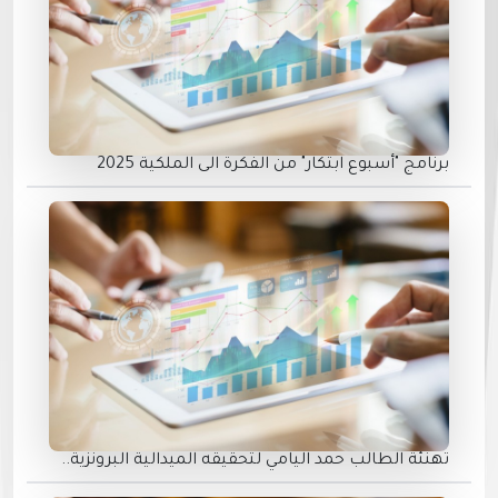
برنامج "أسبوع ابتكار" من الفكرة الى الملكية 2025
تهنئة الطالب حمد اليامي لتحقيقه الميدالية البرونزية..