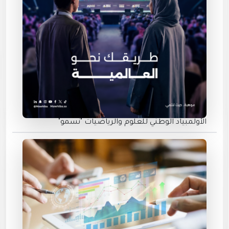
الأولمبياد الوطني للعلوم والرياضيات "نسمو"