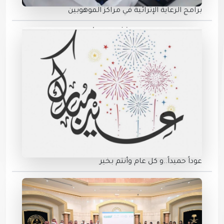
برامج الرعاية الإثرائية في مراكز الموهوبين
عوداً حميداً..و كل عام وأنتم بخير