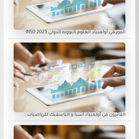
الفوز في أولمبياد العلوم النووية الدولي INSO 2025
الفائزون في أولمبياد آسيا و الباسفيك للرياضيات