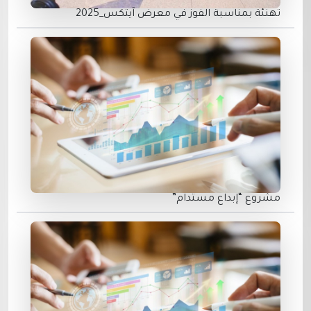
تهنئة بمناسبة الفوز في معرض ⁧آيتكس_2025‬⁩
مشروع “إبداع مستدام”