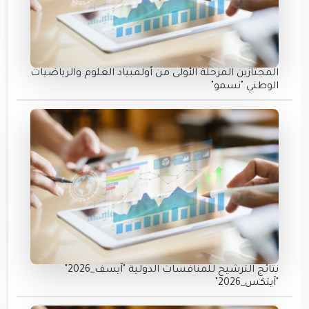
المجتازين المرحلة الأولى من أولمبياد العلوم والرياضيات
الوطني "نسمو"
نتائج الترشيح للمنافسات الدولية "آيسف_2026"
"آيتكس_2026"