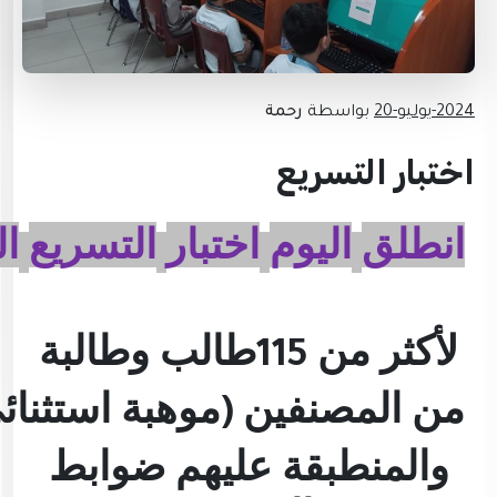
2024-يوليو-20
بواسطة
رحمة
اختبار التسريع
انطلق
اليوم
اختبار
التسريع
ال
لأكثر
من
طالب
وطالبة
115
من
المصنفين
موهبة
استثنائ
)
والمنطبقة عليهم ضوابط