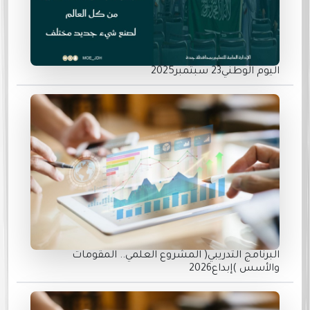
اليوم الوطني23 سبتمبر2025
البرنامج التدريبي( المشروع العلمي.. المقومات
والأسس )إبداع2026