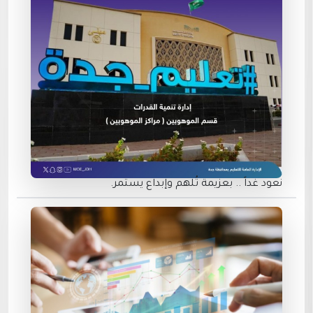
نعود غداً .. بعزيمة تُلهم وإبداع يستمر.