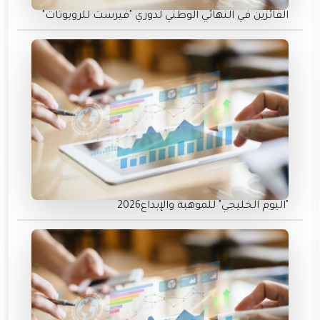
الفائزين في النهائي الوطني لدوري "فيرست للروبوتات"
"اليوم الخليجي" للموهبة والإبداع2026