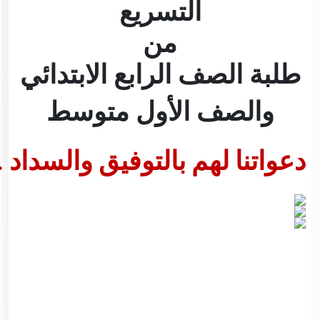
التسريع
من
طلبة
الصف
الرابع
الابتدائي
والصف
الأول
متوسط
دعواتنا
لهم
بالتوفيق
والسداد
.