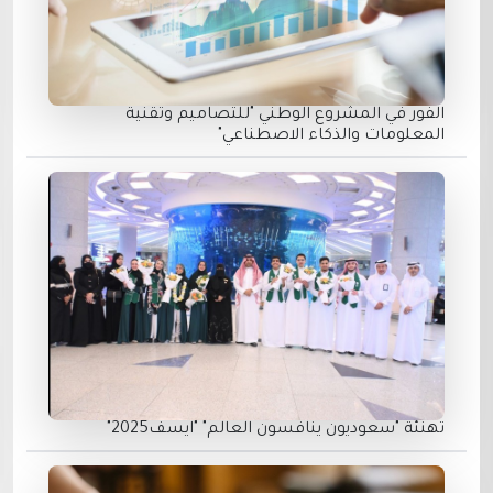
الفور في المشروع الوطني "للتصاميم وتقنية
المعلومات والذكاء الاصطناعي"
تهنئة "سعوديون ينافسون العالم" "ايسف2025"