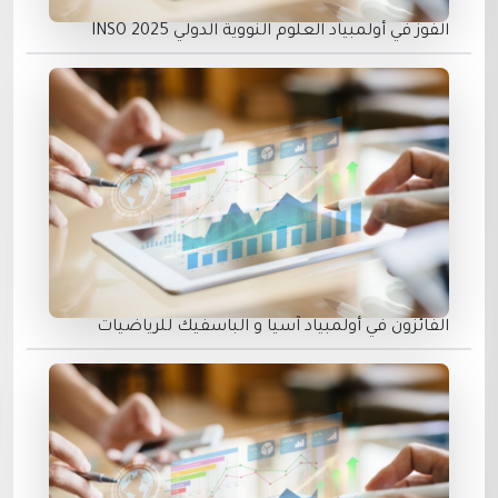
الفوز في أولمبياد العلوم النووية الدولي INSO 2025
الفائزون في أولمبياد آسيا و الباسفيك للرياضيات