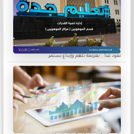
نعود غداً .. بعزيمة تُلهم وإبداع يستمر.