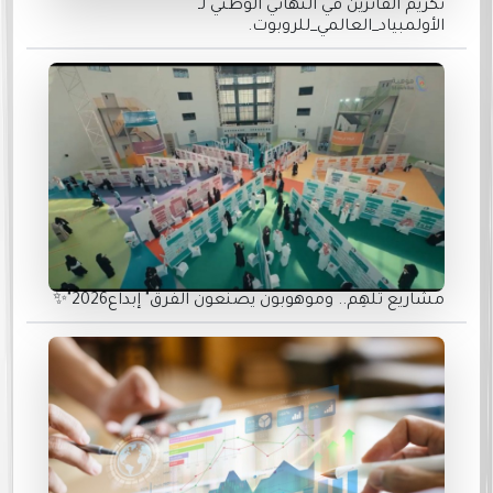
تكريم الفائزين في النهائي الوطني لـ
الأولمبياد_العالمي_للروبوت.
مشاريع تُلهِم.. وموهوبون يصنعون الفرق" إبداع2026"✨