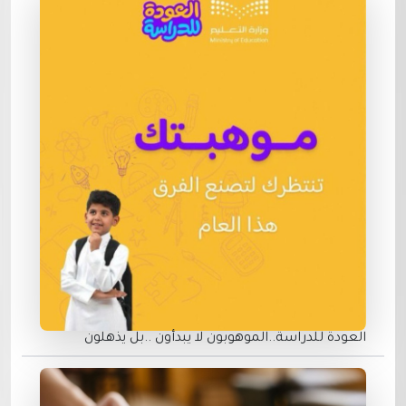
العودة للدراسة..الموهوبون لا يبدأون ..بل يذهلون