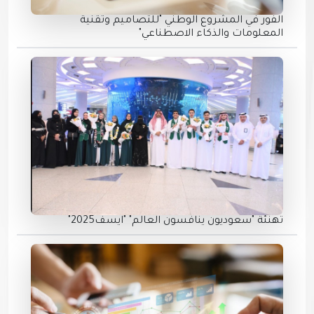
الفور في المشروع الوطني "للتصاميم وتقنية
المعلومات والذكاء الاصطناعي"
تهنئة "سعوديون ينافسون العالم" "ايسف2025"