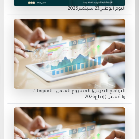
اليوم الوطني23 سبتمبر2025
البرنامج التدريبي( المشروع العلمي.. المقومات
والأسس )إبداع2026